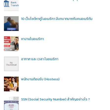
10 เว็บไซต์หาคู่ในอเมริกา มีบทบาทมากกับคนอเมริกัน
หางานในอเมริกา
อากาศ และ เวลา ในอเมริกา
พนักงานต้อนรับ (Hostess)
SSN (Social Security Number) สำคัญอย่างไร ?