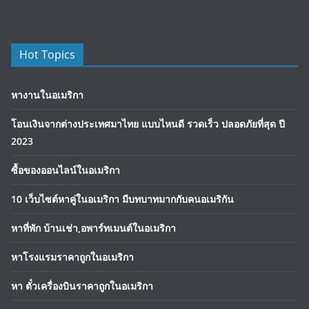
Hot Topics
หางานในอเมริกา
โอนเงินจากต่างประเทศมาไทย แบบไหนดี รวดเร็ว ปลอดภัยที่สุด ปี
2023
ซื้อของออนไลน์ในอเมริกา
10 เว็บไซต์หาคู่ในอเมริกา มีบทบาทมากกับคนอเมริกัน
หาที่พัก บ้านเช่า,อพาร์ทเมนต์ในอเมริกา
หาโรงแรมราคาถูกในอเมริกา
หา ตั๋วเครื่องบินราคาถูกในอเมริกา