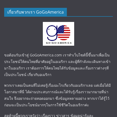
เกี่ยวกับพวกเรา GoGoAmerica
ขอต้อนรับเข้าสู่ GoGoAmerica.com เราทำเว็บไซต์นี้ขึ้นมาเพื่อเป็น
ประโยชน์ให้คนไทยที่อาศัยอยู่ในอเมริกา และผู้ที่กำลังจะเดินทางเข้า
มาในอเมริกา เราต้องการให้คนไทยได้รับข้อมูลและเรื่องราวต่างๆที่
เป็นประโยชน์ เกี่ยวกับอเมริกา
พวกเราเคยเป็นคนที่ไม่เคยรู้เรื่องอะไรเกี่ยวกับอเมริกาเลย แต่เมื่อได้มี
โอกาสมาที่นี่ ได้ผ่านประสบการณ์และได้รับรู้เรื่องราวมากมายที่น่า
สนใจ จึงอยากจะถ่ายทอดออกมา ซึ่งข้อมูลหลายอย่าง หากเราได้รู้ไว้
ก่อนจะเป็นประโยชน์มากๆในการใช้ชีวิตในอเมริกาค่ะ
สุดท้ายนี้พวกเราหวังว่า เรื่องราว ข่าวสาร ข้อมูลน่ารู้และ