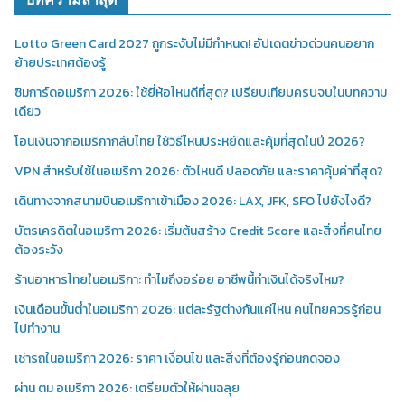
Lotto Green Card 2027 ถูกระงับไม่มีกำหนด! อัปเดตข่าวด่วนคนอยาก
ย้ายประเทศต้องรู้
ซิมการ์ดอเมริกา 2026: ใช้ยี่ห้อไหนดีที่สุด? เปรียบเทียบครบจบในบทความ
เดียว
โอนเงินจากอเมริกากลับไทย ใช้วิธีไหนประหยัดและคุ้มที่สุดในปี 2026?
VPN สำหรับใช้ในอเมริกา 2026: ตัวไหนดี ปลอดภัย และราคาคุ้มค่าที่สุด?
เดินทางจากสนามบินอเมริกาเข้าเมือง 2026: LAX, JFK, SFO ไปยังไงดี?
บัตรเครดิตในอเมริกา 2026: เริ่มต้นสร้าง Credit Score และสิ่งที่คนไทย
ต้องระวัง
ร้านอาหารไทยในอเมริกา: ทำไมถึงอร่อย อาชีพนี้ทำเงินได้จริงไหม?
เงินเดือนขั้นต่ำในอเมริกา 2026: แต่ละรัฐต่างกันแค่ไหน คนไทยควรรู้ก่อน
ไปทำงาน
เช่ารถในอเมริกา 2026: ราคา เงื่อนไข และสิ่งที่ต้องรู้ก่อนกดจอง
ผ่าน ตม อเมริกา 2026: เตรียมตัวให้ผ่านฉลุย