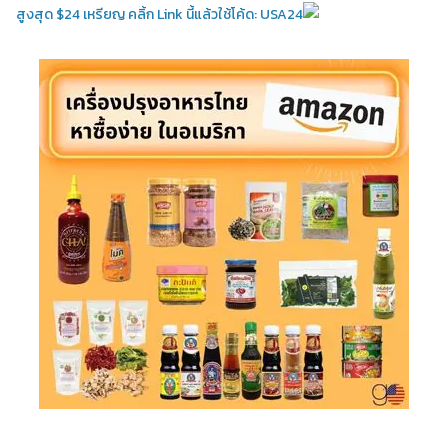
สูงสุด $24 เหรียญ คลิ้ก Link นี้แล้วใช้โค้ด: USA24