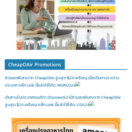
CheapOAir Promotions
ส่วนลดพิเสษจาก CheapOAir สูงสุด $24 เหรียญ เมื่อเดินทางระหว่าง
ประเทศ คลิ้ก Link นี้แล้วใช้โค้ด: WORLD24
เดินทางในประเทศอเมริกา (Domestic)
มีส่วนลดพิเสษจาก CheapOAir
สูงสุด $24 เหรียญ คลิ้ก Link นี้แล้วใช้โค้ด: USA24