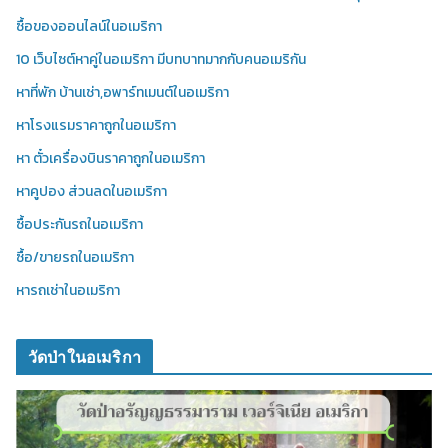
ซื้อของออนไลน์ในอเมริกา
10 เว็บไซต์หาคู่ในอเมริกา มีบทบาทมากกับคนอเมริกัน
หาที่พัก บ้านเช่า,อพาร์ทเมนต์ในอเมริกา
หาโรงแรมราคาถูกในอเมริกา
หา ตั๋วเครื่องบินราคาถูกในอเมริกา
หาคูปอง ส่วนลดในอเมริกา
ซื้อประกันรถในอเมริกา
ซื้อ/ขายรถในอเมริกา
หารถเช่าในอเมริกา
วัดป่าในอเมริกา