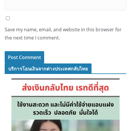
Save my name, email, and website in this browser for
the next time I comment.
บริการโอนเงินจากต่างประเทศกลับไทย