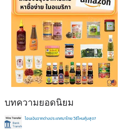
บทความยอดนิยม
โอนเงินจากต่างประเทศมาไทย วิธีไหนคุ้มสุด?