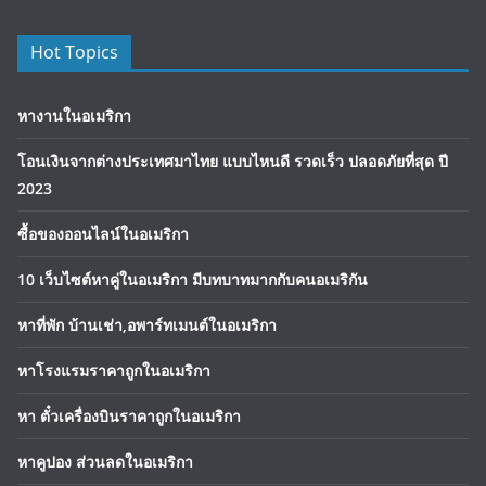
Hot Topics
หางานในอเมริกา
โอนเงินจากต่างประเทศมาไทย แบบไหนดี รวดเร็ว ปลอดภัยที่สุด ปี
2023
ซื้อของออนไลน์ในอเมริกา
10 เว็บไซต์หาคู่ในอเมริกา มีบทบาทมากกับคนอเมริกัน
หาที่พัก บ้านเช่า,อพาร์ทเมนต์ในอเมริกา
หาโรงแรมราคาถูกในอเมริกา
หา ตั๋วเครื่องบินราคาถูกในอเมริกา
หาคูปอง ส่วนลดในอเมริกา