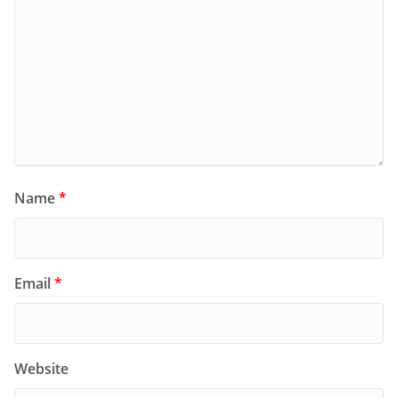
Name
*
Email
*
Website