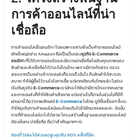
การค้าออนไลน์ที่น่า
เชื่อถือ
การค้าออนไลน์ในอเมริกา โดยเฉพาะอย่างยิ่งเว็บค้าขายออนไลน์
ยักษ์ใหญ่อย่าง Amazon ถือเป็นเว็บของ
ธุรกิจ
E-Commerce
อเมริกา
ที่ได้รับการยอมรับและมีความน่าเชื่อถือในเชิงคุณภาพของ
สินค้าและยังเชื่อถือได้ว่าจะไม่โดนโกง เพราะมีการคัดสรร ตรวจ
สอบจากเว็บอย่างดี การขนส่งก็รวดเร็วฉับไว คืนสินค้าได้สะดวก
สบาย ทำให้ผู้ซื้อไว้วางใจในการซื้อ แต่หากเทียบกับไทยแล้ว ในช่วง
เริ่มต้นธุรกิจ
E-Commerce
เรามักจะได้ยินว่ามีการโกงจากคนขาย
และการขนส่งก็ทำให้สินค้าเสียหาย แต่อย่างไรก็ตามในช่วงไม่กี่ปีที่
ผ่านมานี้ ถือว่าภาพลักษณ์
E-Commerce
ในไทย ดูดีขึ้นเรื่อยๆ ซึ่งจะ
ทำให้ธุรกิจการค้าออนไลน์ของไทยเติบโตได้อีกมากเลยละค่ะ ดังนั้น
การที่ค้าออนไลน์จะไปได้สวย โครงสร้างพื้นฐานของตลาดออนไลน์
ต้องมั่นคง น่าเชื่อถือ ถือว่าสำคัญมากๆ ค่ะ
ช้อปที่ Stila ได้ส่วนลดสูงสุดถึง 80% คลิ๊กที่นี่ค่ะ