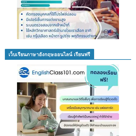
เว็บเรียนภาษาอังกฤษออนไลน์ เรียนฟรี