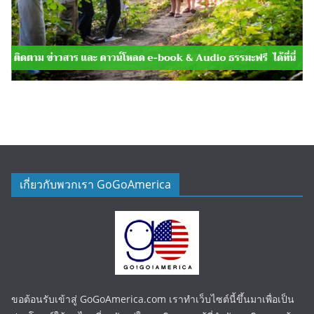
เกี่ยวกับพวกเรา GoGoAmerica
ขอต้อนรับเข้าสู่ GoGoAmerica.com เราทำเว็บไซต์นี้ขึ้นมาเพื่อเป็น