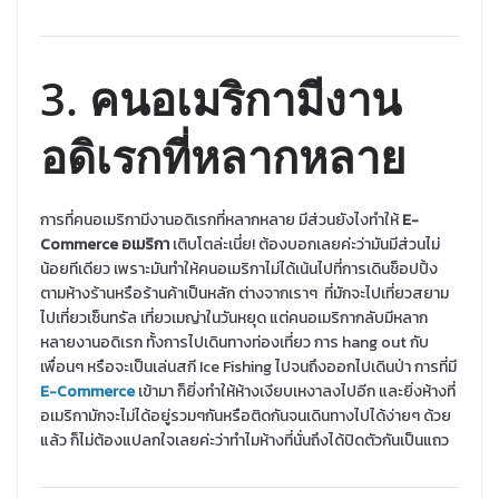
3. คนอเมริกามีงาน
อดิเรกที่หลากหลาย
การที่คนอเมริกามีงานอดิเรกที่หลากหลาย มีส่วนยังไงทำให้
E-
Commerce อเมริกา
เติบโตล่ะเนี่ย! ต้องบอกเลยค่ะว่ามันมีส่วนไม่
น้อยทีเดียว เพราะมันทำให้คนอเมริกาไม่ได้เน้นไปที่การเดินช็อปปิ้ง
ตามห้างร้านหรือร้านค้าเป็นหลัก ต่างจากเราๆ ที่มักจะไปเที่ยวสยาม
ไปเที่ยวเซ็นทรัล เที่ยวเมญ่าในวันหยุด แต่คนอเมริกากลับมีหลาก
หลายงานอดิเรก ทั้งการไปเดินทางท่องเที่ยว การ hang out กับ
เพื่อนๆ หรือจะเป็นเล่นสกี Ice Fishing ไปจนถึงออกไปเดินป่า การที่มี
E-Commerce
เข้ามา ก็ยิ่งทำให้ห้างเงียบเหงาลงไปอีก และยิ่งห้างที่
อเมริกามักจะไม่ได้อยู่รวมๆกันหรือติดกันจนเดินทางไปได้ง่ายๆ ด้วย
แล้ว ก็ไม่ต้องแปลกใจเลยค่ะว่าทำไมห้างที่นั่นถึงได้ปิดตัวกันเป็นแถว