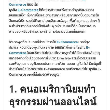
Commerce
คืออะไร
ธุรกิจ
E-Commerce
ก็คือการค้าขายหรือการทำธุรกิจผ่านทาง
อินเทอร์เน็ต ทั้งการซื้อและขายสินค้าหรือบริการเกิดขึ้นด้วยการใช้
อินเทอร์เน็ต รวมไปถึงการโอนเงินและข้อมูลเพื่อทำธุรกรรมต่างๆ ก็
จะทำผ่านทางอินเทอร์เน็ตทั้งสิ้น พูดง่าย ๆ เลยก็คือเป็นการเสนอ
ขายของ หรือบริการต่างๆผ่านทางโลกออนไลน์นั่นเองค่ะ
ถ้าหากพูดถึงประเทศที่น่าจะมีการใช้
E-Commerce
มากที่สุด
ประเทศหนึ่งที่ต้องพูดถึงเลยก็คือ
อเมริกา
ซึ่งการที่ธุรกิจ
E-
Commerce
ในอเมริกาเติบโตและตีตลาดลูกค้าได้ดี เราต้องสังเกตุ
หลายอย่างทั้งเรื่องของการใช้ชีวิต Lifestyle รวมถึงวัฒนธรรม
และพื้นฐานเศรษฐกิจของประเทศเขาด้วย ลองมาดูกันค่ะว่ามีแง่มุมที่
น่าสนใจอะไรบ้างเกี่ยวกับ
E-Commerce อเมริกา
และทำไม
ธุรกิจ
E-
Commerce
ของที่นั่นถึงได้เฟื่องฟูนัก
1. คนอเมริกานิยมทำ
ธุรกรรมผ่านออนไลน์