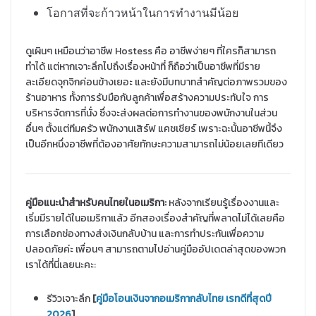
โอกาสที่จะก้าวหน้าในการทำงานมีน้อย
ดูเผินๆ เหมือนว่าอาชีพ Hostess คือ อาชีพง่ายๆ ที่ใครก็สามารถ
ทำได้ แต่หากเจาะลึกไปถึงเรื่องหน้าที่ ก็ถือว่าเป็นอาชีพที่มีราย
ละเอียดจุกจิกค่อนข้างเยอะ และยังมีบทบาทสำคัญต่อภาพรวมของ
ร้านอาหาร ทั้งการรับมือกับลูกค้าเพื่อสร้างความประทับใจ การ
บริหารจัดการที่นั่ง ซึ่งจะส่งผลต่อการทำงานของพนักงานในส่วน
อื่นๆ ตั้งแต่ทีมครัว พนักงานเสิร์ฟ แคชเชียร์ เพราะฉะนั้นอาชีพนี้จึง
เป็นอีกหนึ่งอาชีพที่ต้องอาศัยทักษะความสามารถไม่น้อยเลยทีเดียว
คู่มือแนะนำสำหรับคนไทยในอเมริกา:
หลังจากเรียนรู้เรื่องงานและ
เริ่มมีรายได้ในอเมริกาแล้ว อีกสองเรื่องสำคัญที่พลาดไม่ได้เลยคือ
การเลือกช่องทางส่งเงินกลับบ้าน และการทำประกันเพื่อความ
ปลอดภัยค่ะ เพื่อนๆ สามารถตามไปอ่านคู่มืออัปเดตล่าสุดของพวก
เราได้ที่นี่เลยนะคะ:
รีวิวเจาะลึก
[
คู่มือโอนเงินจากอเมริกากลับไทย เรทดีที่สุดปี
2026
]