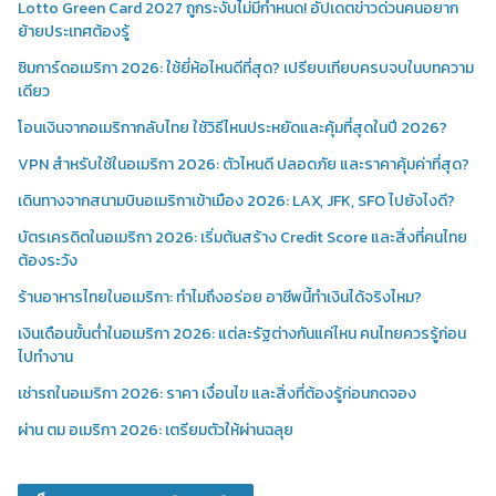
Lotto Green Card 2027 ถูกระงับไม่มีกำหนด! อัปเดตข่าวด่วนคนอยาก
ย้ายประเทศต้องรู้
ซิมการ์ดอเมริกา 2026: ใช้ยี่ห้อไหนดีที่สุด? เปรียบเทียบครบจบในบทความ
เดียว
โอนเงินจากอเมริกากลับไทย ใช้วิธีไหนประหยัดและคุ้มที่สุดในปี 2026?
VPN สำหรับใช้ในอเมริกา 2026: ตัวไหนดี ปลอดภัย และราคาคุ้มค่าที่สุด?
เดินทางจากสนามบินอเมริกาเข้าเมือง 2026: LAX, JFK, SFO ไปยังไงดี?
บัตรเครดิตในอเมริกา 2026: เริ่มต้นสร้าง Credit Score และสิ่งที่คนไทย
ต้องระวัง
ร้านอาหารไทยในอเมริกา: ทำไมถึงอร่อย อาชีพนี้ทำเงินได้จริงไหม?
เงินเดือนขั้นต่ำในอเมริกา 2026: แต่ละรัฐต่างกันแค่ไหน คนไทยควรรู้ก่อน
ไปทำงาน
เช่ารถในอเมริกา 2026: ราคา เงื่อนไข และสิ่งที่ต้องรู้ก่อนกดจอง
ผ่าน ตม อเมริกา 2026: เตรียมตัวให้ผ่านฉลุย