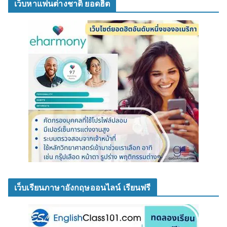
เว็บหาแฟนต่างชาติ ยอดฮิต
เว็บเรียนภาษาอังกฤษออนไลน์ เรียนฟรี