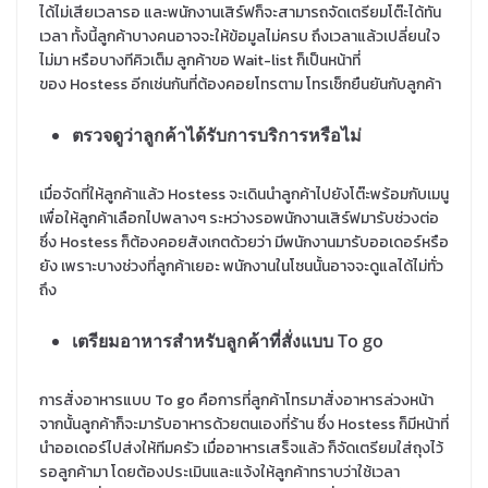
ได้ไม่เสียเวลารอ และพนักงานเสิร์ฟก็จะสามารถจัดเตรียมโต๊ะได้ทัน
เวลา ทั้งนี้ลูกค้าบางคนอาจจะให้ข้อมูลไม่ครบ ถึงเวลาแล้วเปลี่ยนใจ
ไม่มา หรือบางทีคิวเต็ม ลูกค้าขอ Wait-list ก็เป็นหน้าที่
ของ Hostess อีกเช่นกันที่ต้องคอยโทรตาม โทรเช็กยืนยันกับลูกค้า
ตรวจดูว่าลูกค้าได้รับการบริการหรือไม่
เมื่อจัดที่ให้ลูกค้าแล้ว Hostess จะเดินนำลูกค้าไปยังโต๊ะพร้อมกับเมนู
เพื่อให้ลูกค้าเลือกไปพลางๆ ระหว่างรอพนักงานเสิร์ฟมารับช่วงต่อ
ซึ่ง Hostess ก็ต้องคอยสังเกตด้วยว่า มีพนักงานมารับออเดอร์หรือ
ยัง เพราะบางช่วงที่ลูกค้าเยอะ พนักงานในโซนนั้นอาจจะดูแลได้ไม่ทั่ว
ถึง
เตรียมอาหารสำหรับลูกค้าที่สั่งแบบ
To go
การสั่งอาหารแบบ To go คือการที่ลูกค้าโทรมาสั่งอาหารล่วงหน้า
จากนั้นลูกค้าก็จะมารับอาหารด้วยตนเองที่ร้าน ซึ่ง Hostess ก็มีหน้าที่
นำออเดอร์ไปส่งให้ทีมครัว เมื่ออาหารเสร็จแล้ว ก็จัดเตรียมใส่ถุงไว้
รอลูกค้ามา โดยต้องประเมินและแจ้งให้ลูกค้าทราบว่าใช้เวลา