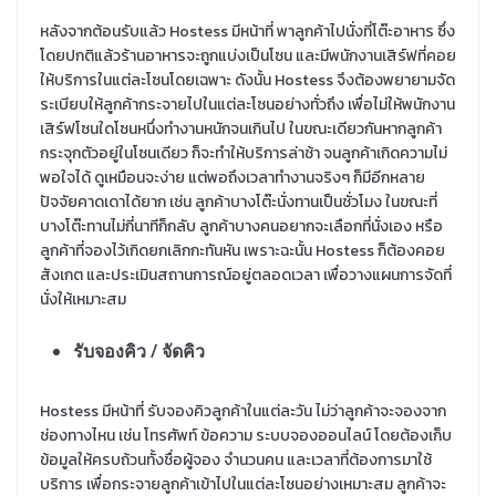
หลังจากต้อนรับแล้ว Hostess มีหน้าที่ พาลูกค้าไปนั่งที่โต๊ะอาหาร ซึ่ง
โดยปกติแล้วร้านอาหารจะถูกแบ่งเป็นโซน และมีพนักงานเสิร์ฟที่คอย
ให้บริการในแต่ละโซนโดยเฉพาะ ดังนั้น Hostess จึงต้องพยายามจัด
ระเบียบให้ลูกค้ากระจายไปในแต่ละโซนอย่างทั่วถึง เพื่อไม่ให้พนักงาน
เสิร์ฟโซนใดโซนหนึ่งทำงานหนักจนเกินไป ในขณะเดียวกันหากลูกค้า
กระจุกตัวอยู่ในโซนเดียว ก็จะทำให้บริการล่าช้า จนลูกค้าเกิดความไม่
พอใจได้ ดูเหมือนจะง่าย แต่พอถึงเวลาทำงานจริงๆ ก็มีอีกหลาย
ปัจจัยคาดเดาได้ยาก เช่น ลูกค้าบางโต๊ะนั่งทานเป็นชั่วโมง ในขณะที่
บางโต๊ะทานไม่กี่นาทีก็กลับ ลูกค้าบางคนอยากจะเลือกที่นั่งเอง หรือ
ลูกค้าที่จองไว้เกิดยกเลิกกะทันหัน เพราะฉะนั้น Hostess ก็ต้องคอย
สังเกต และประเมินสถานการณ์อยู่ตลอดเวลา เพื่อวางแผนการจัดที่
นั่งให้เหมาะสม
รับจองคิว / จัดคิว
Hostess มีหน้าที่ รับจองคิวลูกค้าในแต่ละวัน ไม่ว่าลูกค้าจะจองจาก
ช่องทางไหน เช่น โทรศัพท์ ข้อความ ระบบจองออนไลน์ โดยต้องเก็บ
ข้อมูลให้ครบถ้วนทั้งชื่อผู้จอง จำนวนคน และเวลาที่ต้องการมาใช้
บริการ เพื่อกระจายลูกค้าเข้าไปในแต่ละโซนอย่างเหมาะสม ลูกค้าจะ