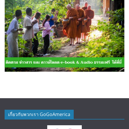
เกี่ยวกับพวกเรา GoGoAmerica