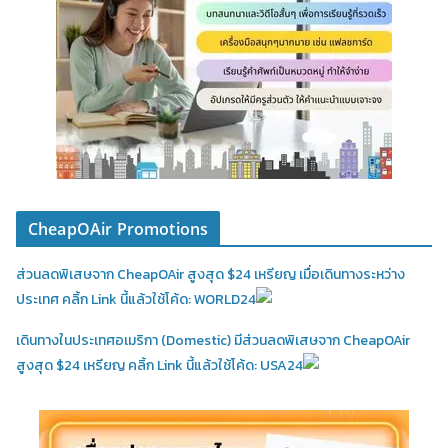
CheapOAir Promotions
ส่วนลดพิเสษจาก CheapOAir สูงสุด $24 เหรียญ เมื่อเดินทางระหว่าง
ประเทศ คลิ้ก Link นี้แล้วใช้โค้ด: WORLD24
เดินทางในประเทศอเมริกา (Domestic)
มีส่วนลดพิเสษจาก CheapOAir
สูงสุด $24 เหรียญ คลิ้ก Link นี้แล้วใช้โค้ด: USA24