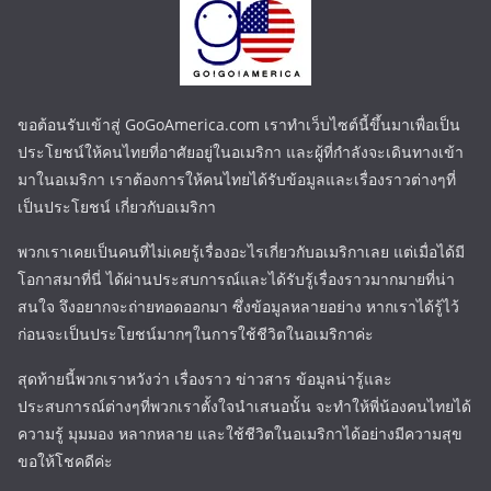
ขอต้อนรับเข้าสู่ GoGoAmerica.com เราทำเว็บไซต์นี้ขึ้นมาเพื่อเป็น
ประโยชน์ให้คนไทยที่อาศัยอยู่ในอเมริกา และผู้ที่กำลังจะเดินทางเข้า
มาในอเมริกา เราต้องการให้คนไทยได้รับข้อมูลและเรื่องราวต่างๆที่
เป็นประโยชน์ เกี่ยวกับอเมริกา
พวกเราเคยเป็นคนที่ไม่เคยรู้เรื่องอะไรเกี่ยวกับอเมริกาเลย แต่เมื่อได้มี
โอกาสมาที่นี่ ได้ผ่านประสบการณ์และได้รับรู้เรื่องราวมากมายที่น่า
สนใจ จึงอยากจะถ่ายทอดออกมา ซึ่งข้อมูลหลายอย่าง หากเราได้รู้ไว้
ก่อนจะเป็นประโยชน์มากๆในการใช้ชีวิตในอเมริกาค่ะ
สุดท้ายนี้พวกเราหวังว่า เรื่องราว ข่าวสาร ข้อมูลน่ารู้และ
ประสบการณ์ต่างๆที่พวกเราตั้งใจนำเสนอนั้น จะทำให้พี่น้องคนไทยได้
ความรู้ มุมมอง หลากหลาย และใช้ชีวิตในอเมริกาได้อย่างมีความสุข
ขอให้โชคดีค่ะ