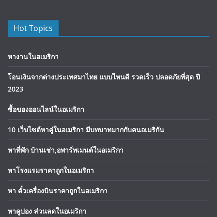
Hot Topics
หางานในอเมริกา
โอนเงินจากต่างประเทศมาไทย แบบไหนดี รวดเร็ว ปลอดภัยที่สุด ปี
2023
ซื้อของออนไลน์ในอเมริกา
10 เว็บไซต์หาคู่ในอเมริกา มีบทบาทมากกับคนอเมริกัน
หาที่พัก บ้านเช่า,อพาร์ทเมนต์ในอเมริกา
หาโรงแรมราคาถูกในอเมริกา
หา ตั๋วเครื่องบินราคาถูกในอเมริกา
หาคูปอง ส่วนลดในอเมริกา