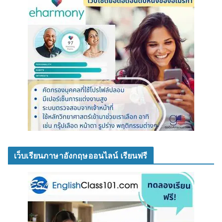
เว็บเรียนภาษาอังกฤษออนไลน์ เรียนฟรี