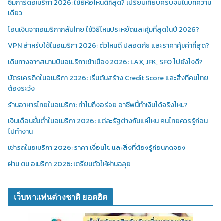
ซิมการ์ดอเมริกา 2026: ใช้ยี่ห้อไหนดีที่สุด? เปรียบเทียบครบจบในบทความ
เดียว
โอนเงินจากอเมริกากลับไทย ใช้วิธีไหนประหยัดและคุ้มที่สุดในปี 2026?
VPN สำหรับใช้ในอเมริกา 2026: ตัวไหนดี ปลอดภัย และราคาคุ้มค่าที่สุด?
เดินทางจากสนามบินอเมริกาเข้าเมือง 2026: LAX, JFK, SFO ไปยังไงดี?
บัตรเครดิตในอเมริกา 2026: เริ่มต้นสร้าง Credit Score และสิ่งที่คนไทย
ต้องระวัง
ร้านอาหารไทยในอเมริกา: ทำไมถึงอร่อย อาชีพนี้ทำเงินได้จริงไหม?
เงินเดือนขั้นต่ำในอเมริกา 2026: แต่ละรัฐต่างกันแค่ไหน คนไทยควรรู้ก่อน
ไปทำงาน
เช่ารถในอเมริกา 2026: ราคา เงื่อนไข และสิ่งที่ต้องรู้ก่อนกดจอง
ผ่าน ตม อเมริกา 2026: เตรียมตัวให้ผ่านฉลุย
เว็บหาแฟนต่างชาติ ยอดฮิต