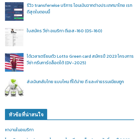
รีวิว transferwise บริการ โอนเงินจากต่างประเทศมาไทย เรท
ดีสุดในตอนนี้
ใบสมัคร วีซ่า อเมริกา ดีเอส-160 (DS-160)
ได้เวลาเตรียมตัว Lotto Green card สมัครปี 2023 โครงการ
วีซ่า กรีนการ์ดล็อตโต้ (DV-2025)
ส่งเงินกลับไทย แบบไหน ที่ได้ง่าย ดี และค่าธรรมเนียมถูก
หัวข้อที่น่าสนใจ
หางานในอเมริกา