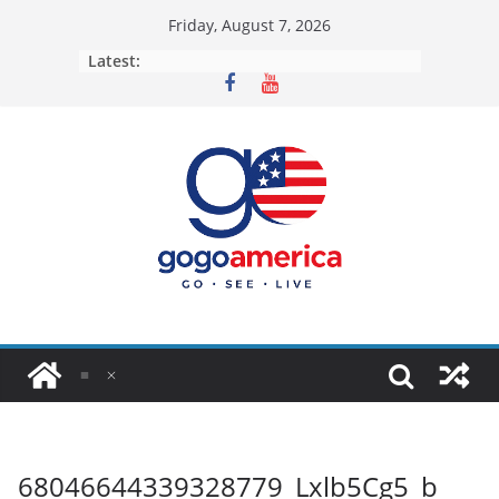
Skip
Friday, August 7, 2026
to
Latest:
content
68046644339328779_Lxlb5Cg5_b