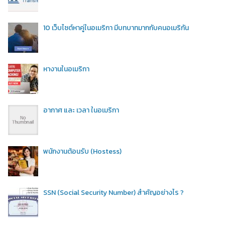
10 เว็บไซต์หาคู่ในอเมริกา มีบทบาทมากกับคนอเมริกัน
หางานในอเมริกา
อากาศ และ เวลา ในอเมริกา
พนักงานต้อนรับ (Hostess)
SSN (Social Security Number) สำคัญอย่างไร ?