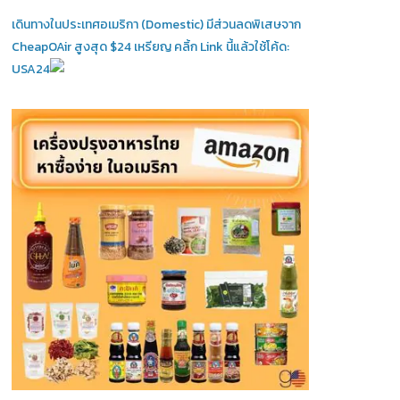
เดินทางในประเทศอเมริกา (Domestic)
มีส่วนลดพิเสษจาก
CheapOAir สูงสุด $24 เหรียญ คลิ้ก Link นี้แล้วใช้โค้ด:
USA24