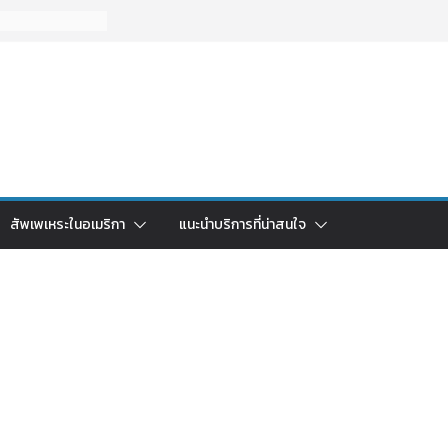
สัพเพเหระในอเมริกา
แนะนำบริการที่น่าสนใจ