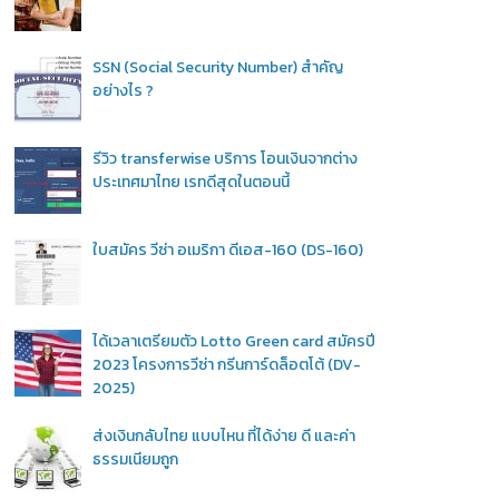
SSN (Social Security Number) สำคัญ
อย่างไร ?
รีวิว transferwise บริการ โอนเงินจากต่าง
ประเทศมาไทย เรทดีสุดในตอนนี้
ใบสมัคร วีซ่า อเมริกา ดีเอส-160 (DS-160)
ได้เวลาเตรียมตัว Lotto Green card สมัครปี
2023 โครงการวีซ่า กรีนการ์ดล็อตโต้ (DV-
2025)
ส่งเงินกลับไทย แบบไหน ที่ได้ง่าย ดี และค่า
ธรรมเนียมถูก