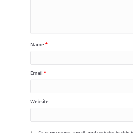
Name
*
Email
*
Website