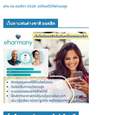
ผ่าน ตม อเมริกา 2026: เตรียมตัวให้ผ่านฉลุย
เว็บหาแฟนต่างชาติ ยอดฮิต