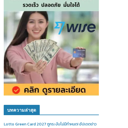
บทความล่าสุด
Lotto Green Card 2027 ถูกระงับไม่มีกำหนด! อัปเดตข่าว