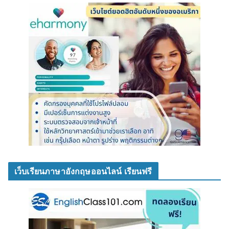
เว็บเรียนภาษาอังกฤษออนไลน์ เรียนฟรี