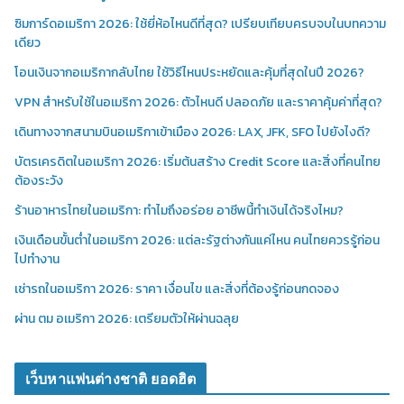
ซิมการ์ดอเมริกา 2026: ใช้ยี่ห้อไหนดีที่สุด? เปรียบเทียบครบจบในบทความ
เดียว
โอนเงินจากอเมริกากลับไทย ใช้วิธีไหนประหยัดและคุ้มที่สุดในปี 2026?
VPN สำหรับใช้ในอเมริกา 2026: ตัวไหนดี ปลอดภัย และราคาคุ้มค่าที่สุด?
เดินทางจากสนามบินอเมริกาเข้าเมือง 2026: LAX, JFK, SFO ไปยังไงดี?
บัตรเครดิตในอเมริกา 2026: เริ่มต้นสร้าง Credit Score และสิ่งที่คนไทย
ต้องระวัง
ร้านอาหารไทยในอเมริกา: ทำไมถึงอร่อย อาชีพนี้ทำเงินได้จริงไหม?
เงินเดือนขั้นต่ำในอเมริกา 2026: แต่ละรัฐต่างกันแค่ไหน คนไทยควรรู้ก่อน
ไปทำงาน
เช่ารถในอเมริกา 2026: ราคา เงื่อนไข และสิ่งที่ต้องรู้ก่อนกดจอง
ผ่าน ตม อเมริกา 2026: เตรียมตัวให้ผ่านฉลุย
เว็บหาแฟนต่างชาติ ยอดฮิต